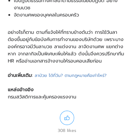
ไปปฎิบัติธรรมทางศาสนาตามธรรมเนียมปฏิบัติ อย่าง
งานบวช
จัดงานศพของบุคคลในครอบครัว
อย่างไรก็ตาม ตามที่แจ้งให้ที่ทราบข้างต้นว่า การใช้วันลา
ต้องขึ้นอยู่กับข้อบังคับการทำงานของบริษัทด้วย เพราะบาง
องค์กรอาจมีวันลาบวช ลาแต่งงาน ลาจัดงานศพ แยกต่าง
หาก จากลากิจเป็นพิเศษเพิ่มให้แล้ว ดังนั้นจึงควรปรึกษาทีม
HR หรืออ่านเอกสารจ้างงานให้รอบคอบเสียก่อน
อ่านเพิ่มเติม
:
ลาป่วย ได้กี่วัน? ตามกฎหมายคือเท่าไหร่?
แหล่งอ้างอิง
กรมสวัสดิการและคุ้มครองแรงงาน
308 likes