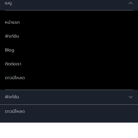
เมนู
หน้าแรก
ฟังก์ชัน
Blog
ติดต่อเรา
ดาวน์โหลด
ฟังก์ชัน
ดาวน์โหลด
161 อาคารยูนิลิเวอร์ ชั้น 7 และ 8 ถนนพระราม 9 เขตห้วยขวาง